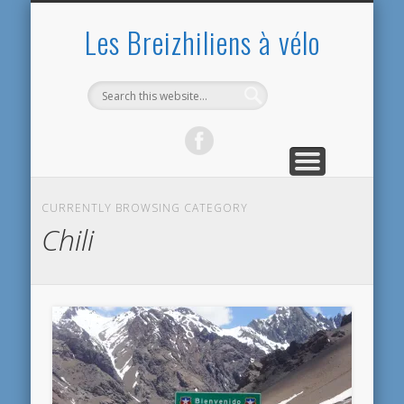
PRÉSENTATION
PRÉPARATIFS
ARGENTINE
EQUATEUR
CONTACT
ACCUEIL
BOLIVIE
BILANS
PÉROU
CHILI
Les Breizhiliens à vélo
CURRENTLY BROWSING CATEGORY
Chili