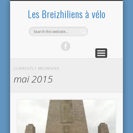
PRÉSENTATION
PRÉPARATIFS
ARGENTINE
EQUATEUR
CONTACT
ACCUEIL
BOLIVIE
BILANS
PÉROU
CHILI
Les Breizhiliens à vélo
CURRENTLY BROWSING
mai 2015