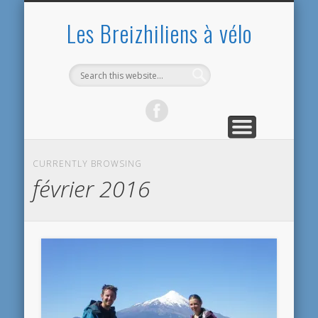
PRÉSENTATION
PRÉPARATIFS
ARGENTINE
EQUATEUR
CONTACT
ACCUEIL
BOLIVIE
BILANS
PÉROU
CHILI
Les Breizhiliens à vélo
CURRENTLY BROWSING
février 2016