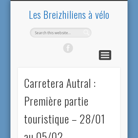
PRÉSENTATION
PRÉPARATIFS
ARGENTINE
EQUATEUR
CONTACT
ACCUEIL
BOLIVIE
BILANS
PÉROU
CHILI
Les Breizhiliens à vélo
Carretera Autral :
Première partie
touristique – 28/01
au 05/02