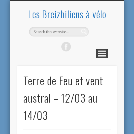
PRÉSENTATION
PRÉPARATIFS
ARGENTINE
EQUATEUR
CONTACT
ACCUEIL
BOLIVIE
BILANS
PÉROU
CHILI
Les Breizhiliens à vélo
Terre de Feu et vent
austral – 12/03 au
14/03