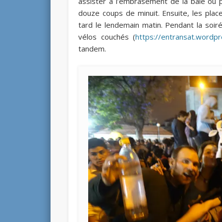
assister à l’embrasement de la baie où p
douze coups de minuit. Ensuite, les plac
tard le lendemain matin. Pendant la soir
vélos couchés (
https://entransat.wordp
tandem.