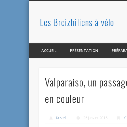
Les Breizhiliens à vélo
Facebook
ACCUEIL
PRÉSENTATION
PRÉPAR
Valparaiso, un passag
en couleur
Kristell
26 janvier 2016
Ch