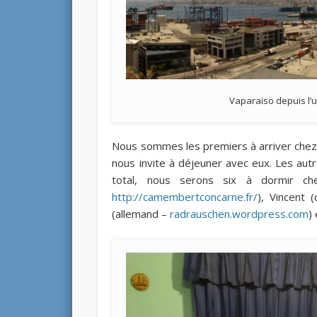
Vaparaiso depuis l’
Nous sommes les premiers à arriver chez C
nous invite à déjeuner avec eux. Les autre
total, nous serons six à dormir chez
http://camembertconcarne.fr/
), Vincent 
(allemand –
radrauschen.wordpress.com
)