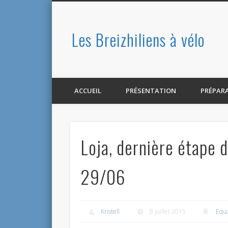
Les Breizhiliens à vélo
Facebook
ACCUEIL
PRÉSENTATION
PRÉPAR
Loja, dernière étape 
29/06
Kristell
8 juillet 2015
Equ